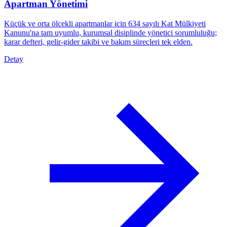
Apartman Yönetimi
Küçük ve orta ölçekli apartmanlar için 634 sayılı Kat Mülkiyeti
Kanunu'na tam uyumlu, kurumsal disiplinde yönetici sorumluluğu;
karar defteri, gelir-gider takibi ve bakım süreçleri tek elden.
Detay