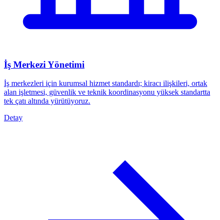
İş Merkezi Yönetimi
İş merkezleri için kurumsal hizmet standardı; kiracı ilişkileri, ortak
alan işletmesi, güvenlik ve teknik koordinasyonu yüksek standartta
tek çatı altında yürütüyoruz.
Detay